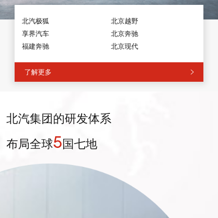
北汽极狐
北京越野
享界汽车
北京奔驰
北汽重卡
欧曼
福建奔驰
北京现代
欧马可
福田奥铃
瑞沃
福田时代
了解更多
福田风景
福田祥菱
欧辉客车
普罗科环境装备
雷萨
北汽集团的研发体系
5
布局全球
国七地